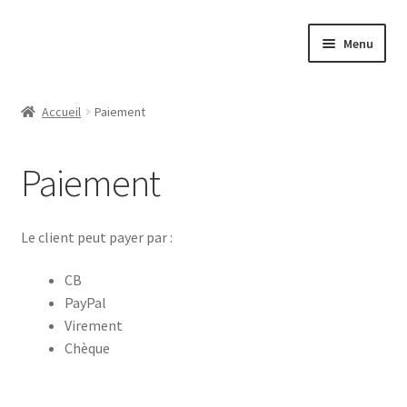
Aller
Aller
Menu
à
au
la
contenu
Contact
navigation
Accueil
Paiement
Protection des données
Paiement
Mentions légales
CGV
Le client peut payer par :
Expédition
CB
PayPal
Virement
Politique de confidentialité
Chèque
Paiement