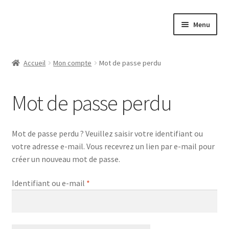
Aller
Aller
Menu
à
au
la
contenu
Contact
navigation
Accueil
Mon compte
Mot de passe perdu
Protection des données
Mot de passe perdu
Mentions légales
CGV
Mot de passe perdu ? Veuillez saisir votre identifiant ou
votre adresse e-mail. Vous recevrez un lien par e-mail pour
Expédition
créer un nouveau mot de passe.
Obligatoire
Identifiant ou e-mail
*
Politique de confidentialité
Paiement