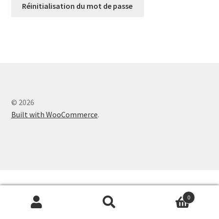
Réinitialisation du mot de passe
Déstockage
Pneus Route
Boyaux
Chambres à air
© 2026
Divers
Built with WooCommerce
.
0
Recherche
Recherche